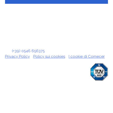
© COMECER S.p.A.
Via Maestri del Lavoro, 90 · 48014 Castel Bolognese (RA)
- Italy
Tel:
(+39) 0546 656375
· cf. p.iva - vat n. IT02404790392
Privacy Policy
-
Policy sui cookies
-
I cookie di Comecer
ISO 9001 & ISO 13485
Certified Quality System
ISO 45001
Health and Safety Management System
ISO 14001 & ISO 50001
Environmental and energetic management system