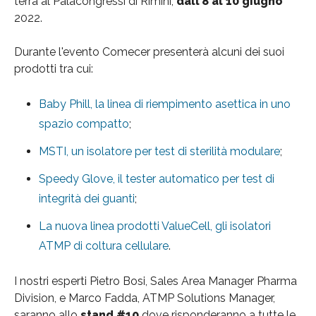
terrà al Palacongressi di Rimini,
dall’8 al 10 giugno
2022.
Durante l'evento Comecer presenterà alcuni dei suoi
prodotti tra cui:
Baby Phill, la linea di riempimento asettica in uno
spazio compatto
;
MSTI, un isolatore per test di sterilità modulare
;
Speedy Glove, il tester automatico per test di
integrità dei guanti
;
La nuova linea prodotti ValueCell, gli isolatori
ATMP di coltura cellulare
.
I nostri esperti Pietro Bosi, Sales Area Manager Pharma
Division, e Marco Fadda, ATMP Solutions Manager,
saranno allo
stand #10
dove risponderanno a tutte le