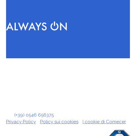
© COMECER S.p.A.
Via Maestri del Lavoro, 90 · 48014 Castel Bolognese (RA)
- Italy
Tel:
(+39) 0546 656375
· cf. p.iva - vat n. IT02404790392
Privacy Policy
-
Policy sui cookies
-
I cookie di Comecer
ISO 9001 & ISO 13485