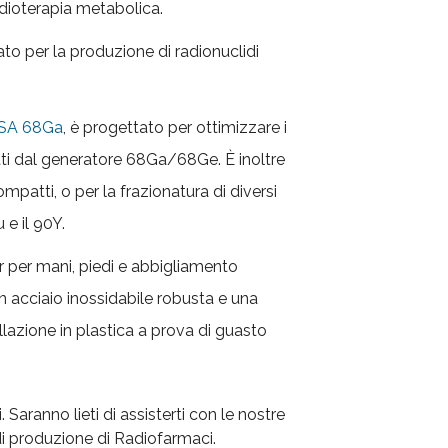
adioterapia metabolica.
ato per la produzione di radionuclidi
MUSA 68Ga
, è progettato per ottimizzare i
atti dal generatore 68Ga/68Ge. È inoltre
ompatti, o per la frazionatura di diversi
 e il 90Y.
or per mani, piedi e abbigliamento
n acciaio inossidabile robusta e una
illazione in plastica a prova di guasto
. Saranno lieti di assisterti con le nostre
di produzione di Radiofarmaci.