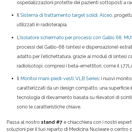
ospedalizzazioni protette dei pazienti sottoposti a r
Il
Sistema di trattamento target solidi, Alceo
, progett
utilizzati in radioterapia.
L'
Isolatore schermato per processi con Gallio 68, 
processi del Gallio-68 (sintesi e dispensazione) estr
adatto per l'etichettatura, grazie ai moduli di sintesi c
radioisotopi, compresi i beta-emettitori, come il 177Lu
Il
Monitor mani-piedi-vesti, VLB Series
: i nuovi monit
caratterizzati da un design compatto, una superficie i
tecnologia di rilevamento basata su rilevatori di scint
sono le caratteristiche chiave.
Passa al nostro
stand #7
e chiacchiera con i nostri esperti
soluzioni per il tuo reparto di Medicina Nucleare o centro 