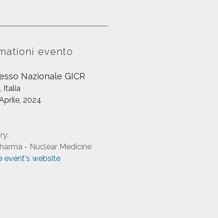
mationi evento
esso Nazionale GICR
 Italia
 Aprile, 2024
ry:
harma - Nuclear Medicine
he event's website