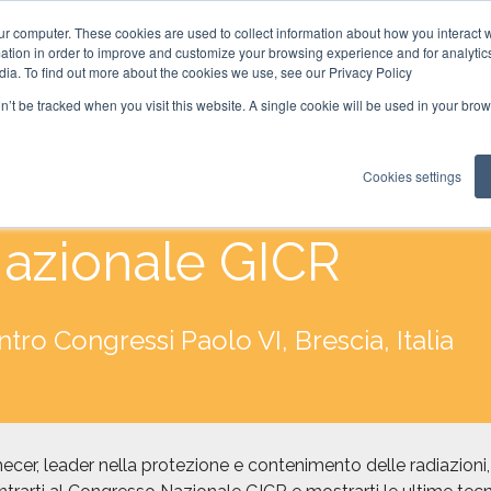
ur computer. These cookies are used to collect information about how you interact w
tion in order to improve and customize your browsing experience and for analytics
dia. To find out more about the cookies we use, see our Privacy Policy
on’t be tracked when you visit this website. A single cookie will be used in your b
omecer partecipa a
Cookies settings
azionale GICR
tro Congressi Paolo VI, Brescia, Italia
cer, leader nella protezione e contenimento delle radiazioni, 