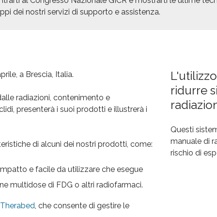
ntrarti al Congresso Nazionale GICR e mostrarti le ultime tec
uppi dei nostri servizi di supporto e assistenza.
L'utilizz
le, a Brescia, Italia.
ridurre s
alle radiazioni, contenimento e
radiazion
di, presenterà i suoi prodotti e illustrerà i
Questi siste
manuale di ra
eristiche di alcuni dei nostri prodotti, come:
rischio di esp
compatto e facile da utilizzare che esegue
one multidose di FDG o altri radiofarmaci.
, Therabed
, che consente di gestire le