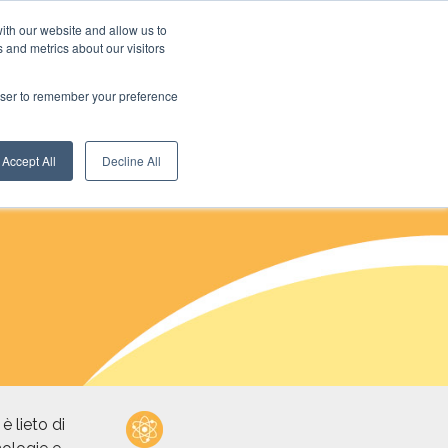
ith our website and allow us to
 and metrics about our visitors
Italiano - Italia
rowser to remember your preference
l Congresso
Accept All
Decline All
è lieto di