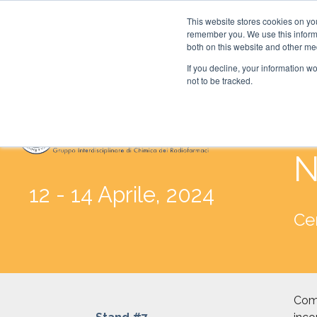
This website stores cookies on yo
remember you. We use this informa
both on this website and other me
If you decline, your information w
not to be tracked.
C
N
12 - 14 Aprile, 2024
Cen
Come